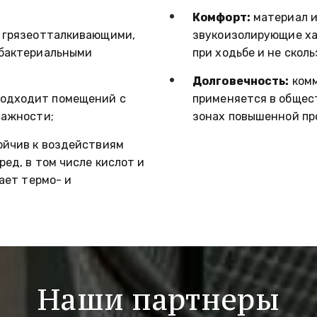
Комфорт:
 материал и
 грязеотталкивающими, 
звукоизолирующие ха
бактериальными 
при ходьбе и не сколь
Долговечность:
 ком
подходит помещений с 
применяется в общес
лажности;
зонах повышенной пр
ойчив к воздействиям 
ед, в том числе кислот и 
ает термо- и 
Наши партнеры