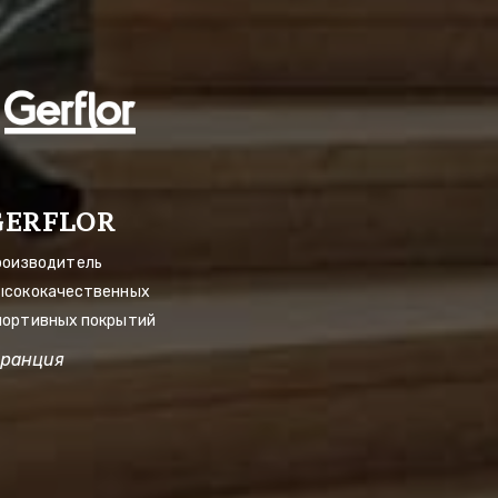
GERFLOR
роизводитель 
ысококачественных 
портивных покрытий
ранция