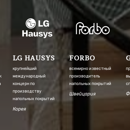
LG HAUSYS
FORBO
крупнейший 
всемирно известный 
п
 
международный 
производитель 
в
 
концерн по 
напольных покрытий 
с
производству 
Швейцария
Ф
напольных покрытий
Корея