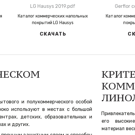
LG Hausys 2019.pdf
Gerflor 
я
Каталог коммерческих напольных
Каталог комм
покрытий LG Hausys
покры
СКАЧАТЬ
С
ЧЕСКОМ 
КРИТЕ
КОММ
ЛИНО
ытового и полукоммерческого особой
роко используют в местах с большой
Привлекатель
нтрах, детских, образовательных и
его высоки
ах и других.
материал вес
 прочным защитным слоем и способен