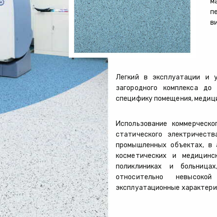
м
п
в
Легкий в эксплуатации и 
загородного комплекса до 
специфику помещения, медици
Использование коммерческо
статического электричеств
промышленных объектах, в а
косметических и медицинск
поликлиниках и больница
относительно невысоко
эксплуатационные характери