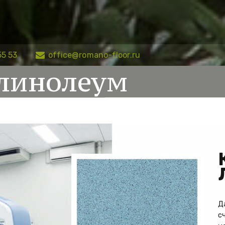
55 53
office@romano-floor.ru
линолеум
Д
с