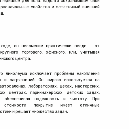
атериалом для пола, надолго сохраняющим свои
ервоначальные свойства и эстетичный внешний
ид.
уходе, он незаменим практически везде – от
крупного торгового, офисного, или, учитывая
нского центра.
го линолеума исключает проблемы накопления
а и загрязнений. Он широко используется на
втосалонах, лабораториях, цехах, мастерских,
их центрах, парикмахерских, детских садах,
х, обеспечивая надежность и чистоту. При
й стоимости покрытие имеет отличные
стики и решает множество задач.