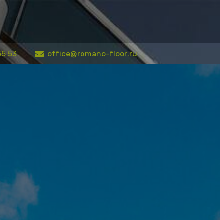
55 53
office@romano-floor.ru